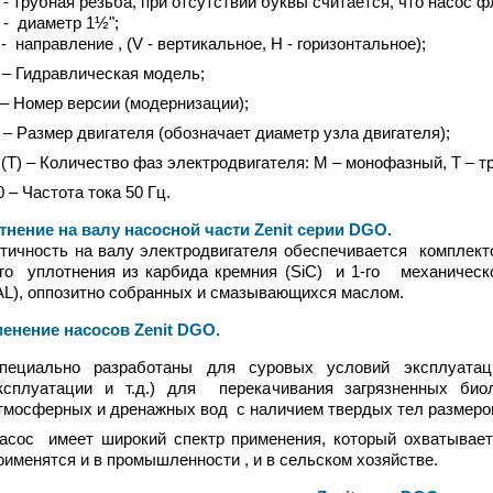
бная резьба, при отсутствии буквы считается, что насос ф
диаметр 1½";
равление , (V - вертикальное, Н - горизонтальное);
 – Гидравлическая модель;
 – Номер версии (модернизации);
 – Размер двигателя (обозначает диаметр узла двигателя);
(Т) – Количество фаз электродвигателя: М – монофазный, Т – 
0 – Частота тока 50 Гц.
ение на валу насосной части Zenit серии DGO
.
чность на валу электродвигателя обеспечивается комплектом
го уплотнения из карбида кремния (SiC) и 1-го механическо
AL), оппозитно собранных и смазывающихся маслом.
ение насосов Zenit DGO
.
пециально разработаны для суровых условий эксплуатац
ксплуатации и т.д.) для перекачивания загрязненных биол
тмосферных и дренажных вод с наличием твердых тел размеро
асос имеет широкий спектр применения, который охватывае
рименятся и в промышленности , и в сельском хозяйстве.