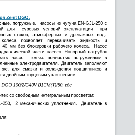
ов Zenit DGO
.
ные, погружные, насосы из чугуна EN-GJL-250 с
анный для суровых условий эксплуатации при
ионных стоков, атмосферных и дренажных вод.
 колеса позволяет перекачивать жидкость и
 40 мм без блокировки рабочего колеса. Насос
идравлической части насоса. Напорный патрубок
овать насос только полностью погруженным в
ненные электродвигателя. Двигатель заполняют
 же, для смазки и охлаждения подшипников и
ется двойным торцовым уплотнением.
 DGО 100/2/G40V B1СM(T)/50, где
rtex со свободным интегральным просветом;
L-250, 2 механических уплотнения. Двигатель в
еля;