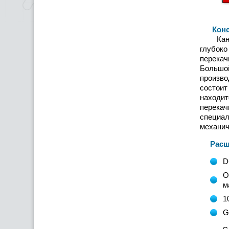
Кон
Канали
глубок
перека
Большо
произв
состоит
находи
перекач
специа
механич
Расшиф
D
О
м
1
G