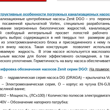
структивные особенности погружных канализационых насос
зационные центробежные насосы Zenit DGO – это
перенос
о посаженной крыльчаткой Vortex, специально разработ
чивании загрязненных биологических жидкостей, канализац
й свободный интегральный просвет лопостей рабочего
одить выброс содержащихся в ней твердых тел размером до
 из электромеханического блока и присоединенного к нему г
тся внизу насоса. Такая конструкция позволяет использ
иваемую жидкость. В этом насосе используется маслозапол
льным маслом для более эффективного охлаждения, а так
еского уплотнения. Герметичность на валу насоса обеспечива
ровка обозначения насосов Zenit серии DGO:
На примере
G - гидравлическая серия насоса DG (DRAGA) – крыльчатка Vo
 – Электромеханическая серия, О – корпус из чугуна EN-GJ
асляной ванне;
00/2 – Мощность, (ЛСх100) / Количество полюсов электродвигат
40V – Обозначение напорного патрубка: