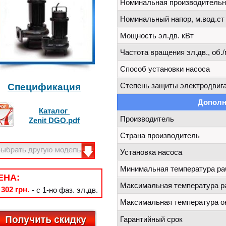
Номинальная производительно
Номинальный напор, м.вод.ст
Мощность эл.дв. кВт
Частота вращения эл.дв., об./
Способ установки насоса
Степень защиты электродвига
Спецификация
Дополн
Каталог
Производитель
Zenit DGO.pdf
Страна производитель
Установка насоса
Минимальная температура ра
ЕНА:
Максимальная температура р
 302 грн.
- с 1-но фаз. эл.дв.
Максимальная температура 
Гарантийный срок