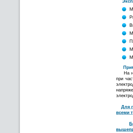
Эксплу
М
Р
В
М
П
М
М
Примен
На насо
при час
электро
напряже
электро
Для 
всеми 
Б
вышепр