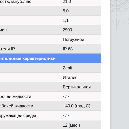
сть, м.куб./час
21,0
5,0
1,1
мин.
2900
Погружной
теля IP
IP 68
ительные характеристики
Zenit
Италия
Вертикальная
бочей жидкости
- / -
абочей жидкости
+40.0 (град.C)
окружающей среды
- / -
12 (мес.)