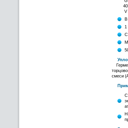
G - тру
40 - 
V - нап
В
1
С
М
5
Уплотн
Гермети
торцово
смеси (
Примен
С
э
а
Н
п