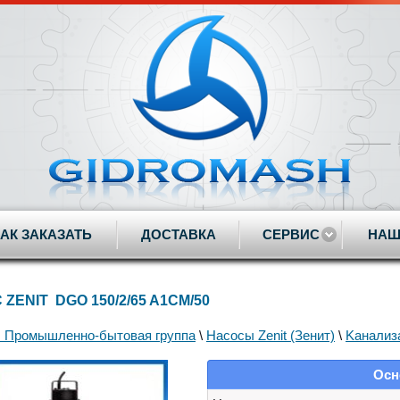
КАК ЗАКАЗАТЬ
ДОСТАВКА
СЕРВИС
НАШ
ZENIT DGO 150/2/65 A1CM/50
 Промышленно-бытовая группа
\
Насосы Zenit (Зенит)
\
Kанализ
Осн