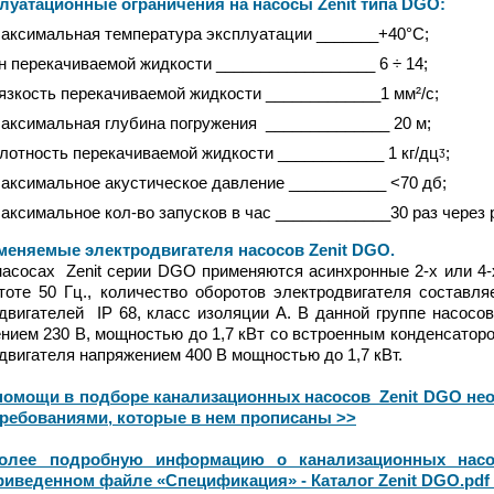
атационные ограничения на насосы Zenit типа DGO
:
аксимальная температура эксплуатации _______+40°С;
н перекачиваемой жидкости __________________ 6 ÷ 14;
язкость перекачиваемой жидкости _____________1 мм²/с;
аксимальная глубина погружения ______________ 20 м;
лотность перекачиваемой жидкости ____________ 1 кг/дцᶾ;
аксимальное акустическое давление ___________ <70 дб;
аксимальное кол-во запусков в час _____________30 раз через
яемые электродвигателя насосов Zenit DGO
.
сах Zenit серии DGO применяются асинхронные 2-х или 4-х
тоте 50 Гц., количество оборотов электродвигателя составля
двигателей IP 68, класс изоляции А. В данной группе насосо
нием 230 В, мощностью до 1,7 кВт со встроенным конденсатор
двигателя напряжением 400 В мощностью до 1,7 кВт.
помощи в подборе канализационных насосов Zenit DGO нео
требованиями, которые в нем прописаны >>
олее подробную информацию о канализационных на
иведенном файле «Спецификация» - Каталог
Zenit DGO
.pdf