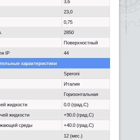
3,6
23,0
0,75
.
2850
Поверхностный
ля IP
44
тельные характеристики
Speroni
Италия
Горизонтальная
ей жидкости
0.0 (град.C)
чей жидкости
+90.0 (град.C)
ужающей среды
+40.0 (град.C)
12 (мес.)