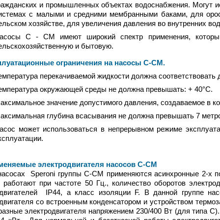
ражданских и промышленных объектах водоснабжения. Могут и
истемах с малыми и средними мембранными баками, для орос
ельском хозяйстве, для увеличения давления во внутренних во
асосы С - СМ имеют широкий спектр применения, которы
ельскохозяйственную и бытовую.
атационные ограничения на насосы С-СМ.
емпература перекачиваемой жидкости должна соответствовать д
емпература окружающей среды не должна превышать: + 40°C.
аксимальное значение допустимого давления, создаваемое в кор
аксимальная глубина всасывания не должна превышать 7 метр
асос может использоваться в непрерывном режиме эксплуата
ксплуатации.
яемые электродвигателя насосов С-СМ
осах Speroni группы С-СМ применяются асинхронные 2-х по
 работают при частоте 50 Гц., количество оборотов электро
двигателей IP44, а класс изоляции F. В данной группе на
двигателя со встроенным конденсатором и устройством термоз
азные электродвигателя напряжением 230/400 Вт (для типа С)