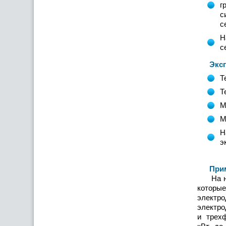
г
с
с
Н
с
Эксплу
Т
Т
М
М
Н
э
Примен
На нас
которые
электро
электро
и трехф