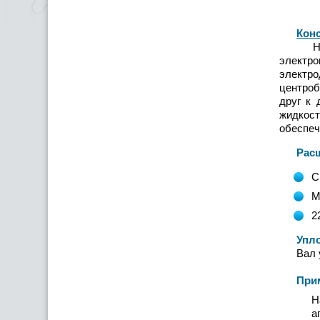
Конс
Насос 
электр
электро
центроб
друг к 
жидкост
обеспеч
Расшиф
С
М
2
Уплотн
Вал упл
Примен
Н
а