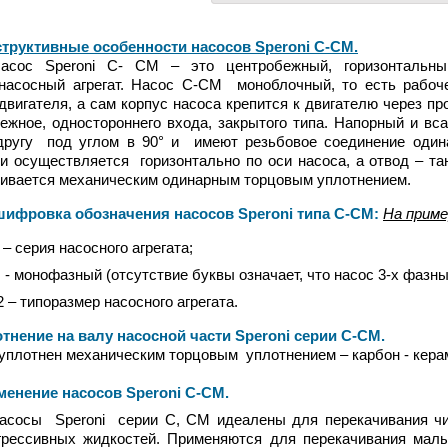
труктивные особенности насосов Speroni С-СМ.
Speroni С- СM – это центробежный, горизонтальный,
онасосный агрегат. Насос С-СМ моноблочный, то есть рабо
двигателя, а сам корпус насоса крепится к двигателю через п
ежное, одностороннего входа, закрытого типа. Напорный и 
другу под углом в 90° и имеют резьбовое соединение один
и осуществляется горизонтально по оси насоса, а отвод – та
ивается механическим одинарным торцовым уплотнением.
ровка обозначения насосов Speroni типа С-СМ:
На приме
 – серия насосного агрегата;
 - монофазный (отсутствие буквы означает, что насос 3-х фазны
2 – типоразмер насосного агрегата.
ение на валу насосной части Speroni серии С-СМ.
отнен механическим торцовым уплотнением – карбон - кера
ение насосов Speroni С-СМ.
асосы Speroni серии C, CM идеалены для перекачивания чис
грессивных жидкостей. Применяются для перекачивания малы