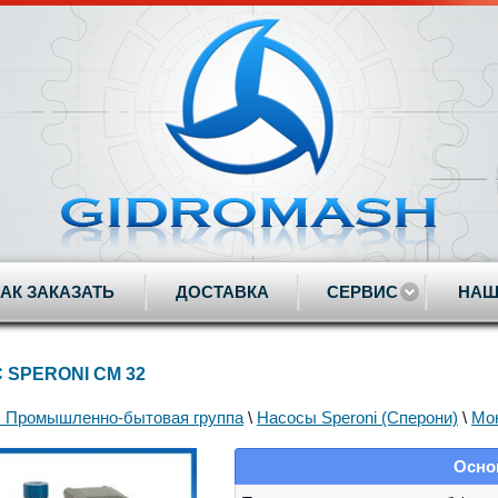
КАК ЗАКАЗАТЬ
ДОСТАВКА
СЕРВИС
НАШ
 SPERONI CM 32
 Промышленно-бытовая группа
\
Насосы Speroni (Сперони)
\
Мо
Осно