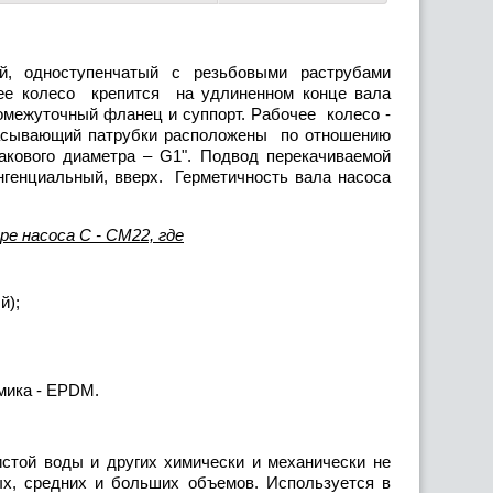
 одноступенчатый с резьбовыми раструбами
чее колесо крепится на удлиненном конце вала
ромежуточный фланец и суппорт. Рабочее колесо -
всасывающий патрубки расположены по отношению
акового диаметра – G1". Подвод перекачиваемой
нгенциальный, вверх. Герметичность вала насоса
ре насоса С - СМ22, где
й);
мика - EPDM.
той воды и других химически и механически не
х, средних и больших объемов. Используется в