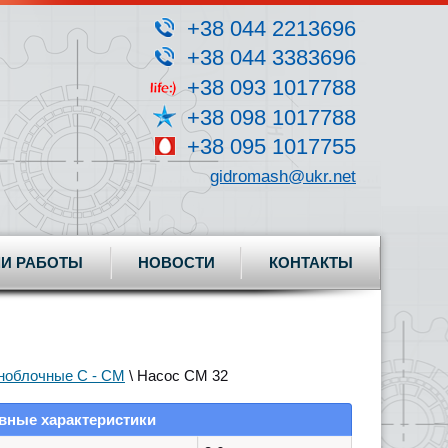
+38 044 2213696
+38 044 3383696
+38 093 1017788
+38 098 1017788
+38 095 1017755
gidromash@ukr.net
И РАБОТЫ
НОВОСТИ
КОНТАКТЫ
ноблочные C - CM
\ Насос CM 32
вные характеристики